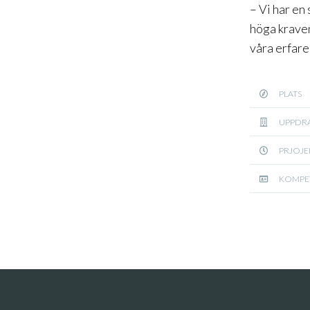
– Vi har en
höga kraven
våra erfare
PLATS
UPPDR
PRJOJE
KOMPE