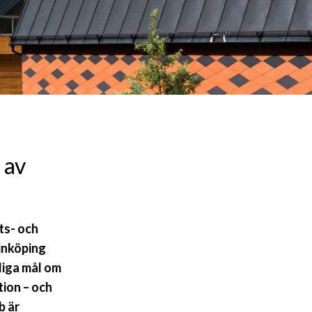
 av
ts- och
inköping
liga mål om
tion – och
b är