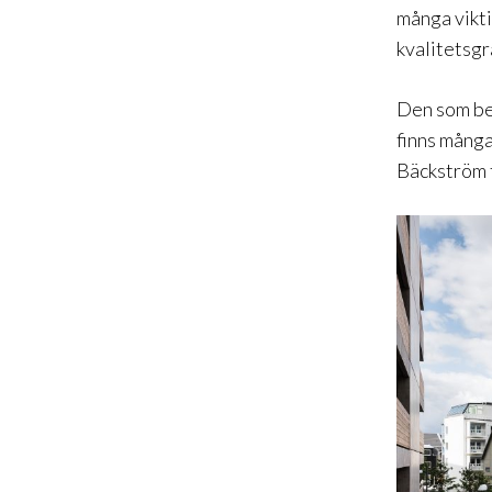
många vikt
kvalitetsgr
Den som bes
finns många
Bäckström f