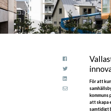
Vallas
innov
För att ku
samhällsb
kommuns pr
att skapa 
samtidigt 