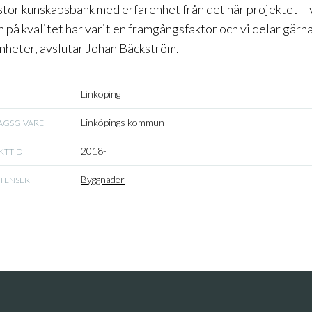
 stor kunskapsbank med erfarenhet från det här projektet – v
 på kvalitet har varit en framgångsfaktor och vi delar gärn
nheter, avslutar Johan Bäckström.
Linköping
Linköpings kommun
AGSGIVARE
2018-
KTTID
Byggnader
TENSER