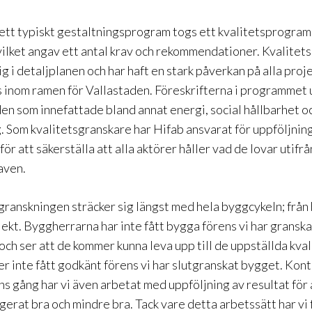
r ett typiskt gestaltningsprogram togs ett kvalitetsprogram 
 vilket angav ett antal krav och rekommendationer. Kvalit
g i detaljplanen och har haft en stark påverkan på alla proj
inom ramen för Vallastaden. Föreskrifterna i programmet u
en som innefattade bland annat energi, social hållbarhet o
. Som kvalitetsgranskare har Hifab ansvarat för uppföljnin
för att säkerställa att alla aktörer håller vad de lovar utifr
aven.
granskningen sträcker sig längst med hela byggcykeln; från 
jekt. Byggherrarna har inte fått bygga förens vi har gransk
och ser att de kommer kunna leva upp till de uppställda kva
er inte fått godkänt förens vi har slutgranskat bygget. Kont
ns gång har vi även arbetat med uppföljning av resultat för 
gerat bra och mindre bra. Tack vare detta arbetssätt har vi