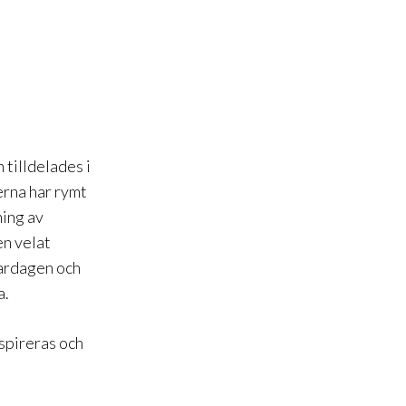
 tilldelades i
erna har rymt
ning av
en velat
vardagen och
a.
nspireras och