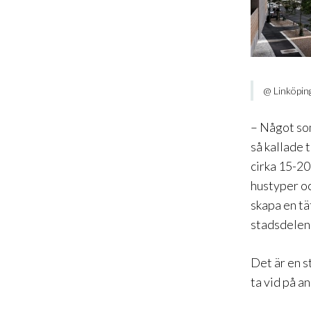
@ Linköpin
– Något som
så kallade
cirka 15-20
hustyper oc
skapa en tä
stadsdelen 
Det är en s
ta vid på a