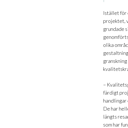
Istället fö
projektet,
grundade si
genomförts 
olika områd
gestaltning
granskning 
kvalitetskr
– Kvalitets
färdigt pro
handlingar 
De har hell
längts resa
som har fun