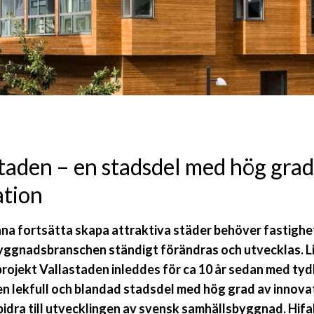
taden – en stadsdel med hög grad
ation
nna fortsätta skapa attraktiva städer behöver fastighe
yggnadsbranschen ständigt förändras och utvecklas. L
ojekt Vallastaden inleddes för ca 10 år sedan med tyd
en lekfull och blandad stadsdel med hög grad av innova
bidra till utvecklingen av svensk samhällsbyggnad. Hifa