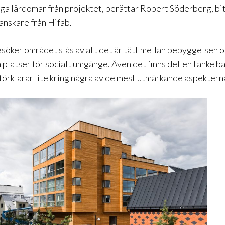
iga lärdomar från projektet, berättar Robert Söderberg, b
anskare från Hifab.
öker området slås av att det är tätt mellan bebyggelsen o
 platser för socialt umgänge. Även det finns det en tanke b
örklarar lite kring några av de mest utmärkande aspektern