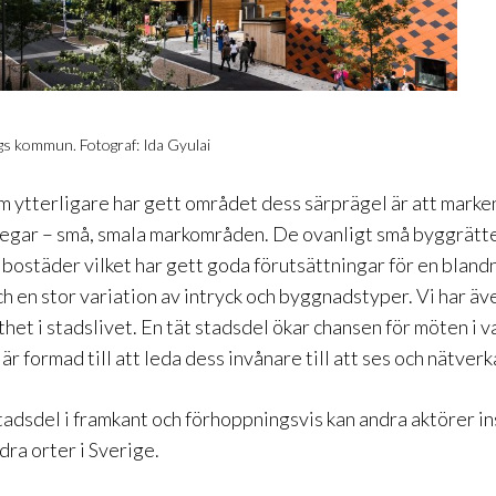
gs kommun. Fotograf: Ida Gyulai
 ytterligare har gett området dess särprägel är att marken
 tegar – små, smala markområden. De ovanligt små byggrätt
 bostäder vilket har gett goda förutsättningar för en bland
h en stor variation av intryck och byggnadstyper. Vi har äv
thet i stadslivet. En tät stadsdel ökar chansen för möten i 
är formad till att leda dess invånare till att ses och nätverk
tadsdel i framkant och förhoppningsvis kan andra aktörer i
ndra orter i Sverige.