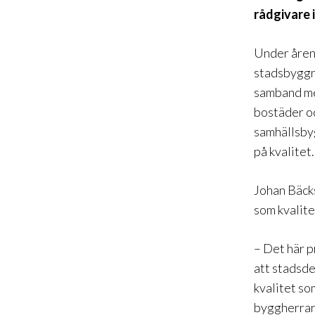
rådgivare 
Under åren
stadsbyggna
samband me
bostäder oc
samhällsbyg
på kvalitet.
Johan Bäcks
som kvalite
– Det här p
att stadsde
kvalitet so
byggherrar 