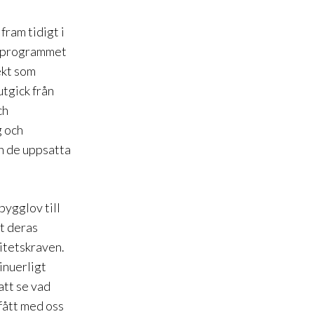
fram tidigt i
etsprogrammet
ekt som
tgick från
ch
g och
ån de uppsatta
bygglov till
at deras
litetskraven.
inuerligt
att se vad
 fått med oss