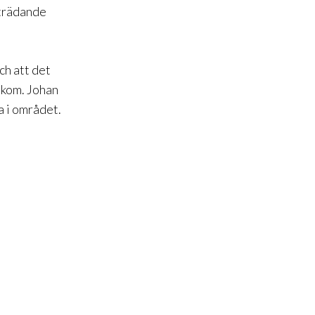
iträdande
ch att det
akom. Johan
a i området.