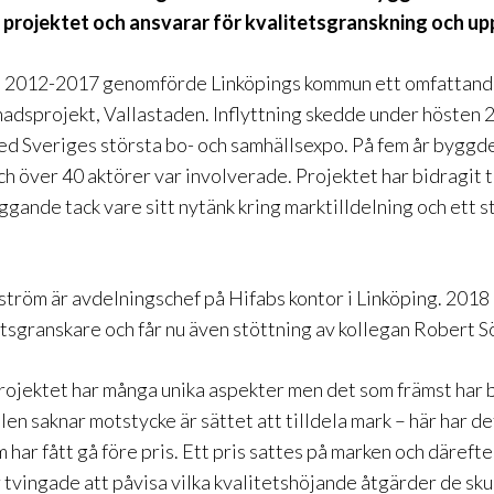
i projektet och ansvarar för kvalitetsgranskning och up
 2012-2017 genomförde Linköpings kommun ett omfattan
dsprojekt, Vallastaden. Inflyttning skedde under hösten 
d Sveriges största bo- och samhällsexpo. På fem år byggd
h över 40 aktörer var involverade. Projektet har bidragit t
gande tack vare sitt nytänk kring marktilldelning och ett s
tröm är avdelningschef på Hifabs kontor i Linköping. 2018 
tsgranskare och får nu även stöttning av kollegan Robert 
rojektet har många unika aspekter men det som främst har bi
len saknar motstycke är sättet att tilldela mark – här har de
m har fått gå före pris. Ett pris sattes på marken och därefte
tvingade att påvisa vilka kvalitetshöjande åtgärder de sku