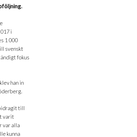
pföljning.
de
2017 i
es 1 000
ill svenskt
tändigt fokus
klev han in
Söderberg.
dragit till
t varit
r var alla
lle kunna