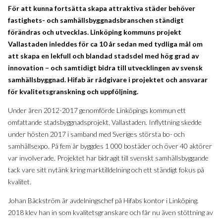
För att kunna fortsätta skapa attraktiva städer behöver
fastighets- och samhällsbyggnadsbranschen ständigt
förändras och utvecklas. Linköping kommuns projekt
Vallastaden inleddes för ca 10 år sedan med tydliga mål om
att skapa en lekfull och blandad stadsdel med hög grad av
innovation – och samtidigt bidra till utvecklingen av svensk
samhällsbyggnad. Hifab är rådgivare i projektet och ansvarar
för kvalitetsgranskning och uppföljning.
Under åren 2012-2017 genomförde Linköpings kommun ett
omfattande stadsbyggnadsprojekt, Vallastaden. Inflyttning skedde
under hösten 2017 i samband med Sveriges största bo- och
samhällsexpo. På fem år byggdes 1 000 bostäder och över 40 aktörer
var involverade. Projektet har bidragit till svenskt samhällsbyggande
tack vare sitt nytänk kring marktilldelning och ett ständigt fokus på
kvalitet.
Johan Bäckström är avdelningschef på Hifabs kontor i Linköping.
2018 klev han in som kvalitetsgranskare och får nu även stöttning av