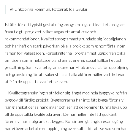
@ Linköpings kommun. Fotograf: Ida Gyulai
Istället för ett typiskt gestaltningsprogram togs ett kvalitetsprogram
fram tidigt i projektet, vilket angav ett antal krav och
rekommendationer. Kvalitetsprogrammet grundade sig i detaljplanen
och har haft en stark påverkan på alla projekt som genomförts inom
ramen för Vallastaden. Föreskrifterna i programmet utgick från olika
områden som innefattade bland annat energi, social hållbarhet och
gestaltning. Som kvalitetsgranskare har Hifab ansvarat för uppföljning
och granskning för att säkerställa att alla aktörer håller vad de lovar
utifrån de uppsatta kvalitetskraven.
– Kvalitetsgranskningen sträcker sig längst med hela byggcykeln; från
bygglov till färdigt projekt. Byggherrarna har inte fått bygga förens vi
har granskat deras handlingar och ser att de kommer kunna leva upp
till de uppställda kvalitetskraven. De har heller inte fått godkänt
förens vi har slutgranskat bygget. Kontinuerligt längts resans gång
har vi även arbetat med uppföljning av resultat för att se vad som har