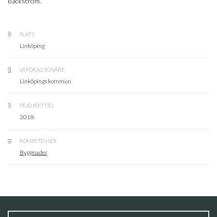
Bäckström.
PLATS
Linköping
UPPDRAGSGIVARE
Linköpings kommun
PRJOJEKTTID
2018-
KOMPETENSER
Byggnader