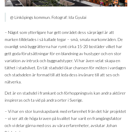
@ Linköpings kommun. Fotograf: Ida Gyulai
– Något som ytterligare har gett området dess särprägel är att
marken tilldelades i så kallade tegar – små, smala markområden. De
ovanligt små byggrätterna har rymt cirka 15-20 bostäder vilket har
gett goda förutsättningar för en blandning av hustyper och en stor
variation av intryck och byggnadstyper. Vi har även velat skapa en
täthet i stadslivet. En tät stadsdel ökar chansen för möten i vardagen
och stadsdelen är formad till att leda dess invånare till att ses och
nätverka.
Det är en stadsdel i framkant och förhoppningsvis kan andra aktörer
inspireras och ta vid på andra orter i Sverige.
– Vi har en stor kunskapsbank med erfarenhet från det här projektet
– vi ser att de höga kraven på kvalitet har varit en framgångsfaktor
och vi delar gärna med oss av våra erfarenheter, avslutar Johan