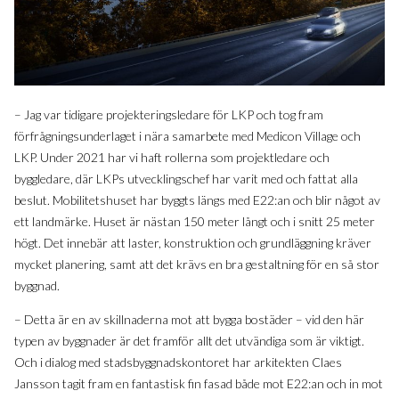
– Jag var tidigare projekteringsledare för LKP och tog fram
förfrågningsunderlaget i nära samarbete med Medicon Village och
LKP. Under 2021 har vi haft rollerna som projektledare och
byggledare, där LKPs utvecklingschef har varit med och fattat alla
beslut. Mobilitetshuset har byggts längs med E22:an och blir något av
ett landmärke. Huset är nästan 150 meter långt och i snitt 25 meter
högt. Det innebär att laster, konstruktion och grundläggning kräver
mycket planering, samt att det krävs en bra gestaltning för en så stor
byggnad.
– Detta är en av skillnaderna mot att bygga bostäder – vid den här
typen av byggnader är det framför allt det utvändiga som är viktigt.
Och i dialog med stadsbyggnadskontoret har arkitekten Claes
Jansson tagit fram en fantastisk fin fasad både mot E22:an och in mot