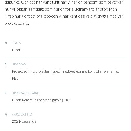
tidpunkt. Och det har varit tufft när vi har en pandemi som påverkar
hur vi jobbar, samtidigt som risken för sjukfrånvaro är stor. Men
Hifab har gjort ett bra jobb och vi har känt oss väldigt trygga med vår
projektledare.
PLATS
Lund
UPPDRAG
Projektledning, projekteringsledning, byggledning, kontrollansvar enligt
PBL
UPPDRAGSGIVARE
Lunds Kommuns parkeringsbolag, LKP
PRJOJEKTTID
2021-pågående