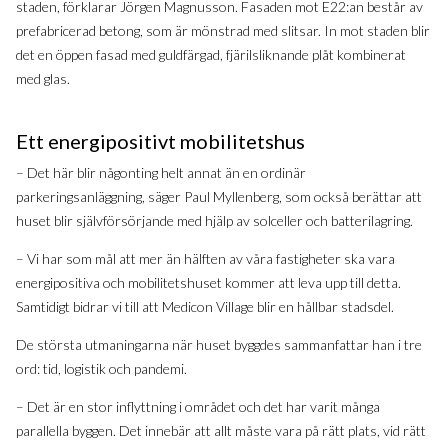
staden, förklarar Jörgen Magnusson. Fasaden mot E22:an består av
prefabricerad betong, som är mönstrad med slitsar. In mot staden blir
det en öppen fasad med guldfärgad, fjärilsliknande plåt kombinerat
med glas.
Ett energipositivt mobilitetshus
– Det här blir någonting helt annat än en ordinär
parkeringsanläggning, säger Paul Myllenberg, som också berättar att
huset blir självförsörjande med hjälp av solceller och batterilagring.
– Vi har som mål att mer än hälften av våra fastigheter ska vara
energipositiva och mobilitetshuset kommer att leva upp till detta.
Samtidigt bidrar vi till att Medicon Village blir en hållbar stadsdel.
De största utmaningarna när huset byggdes sammanfattar han i tre
ord: tid, logistik och pandemi.
– Det är en stor inflyttning i området och det har varit många
parallella byggen. Det innebär att allt måste vara på rätt plats, vid rätt