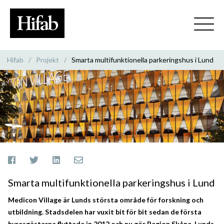
Hifab
/
Projekt
/
Smarta multifunktionella parkeringshus i Lund
Smarta multifunktionella parkeringshus i Lund
Medicon Village är Lunds största område för forskning och
utbildning. Stadsdelen har vuxit bit för bit sedan de första
hyresgästerna flyttade in 2012 och nu gör Region Skåne, Lunds