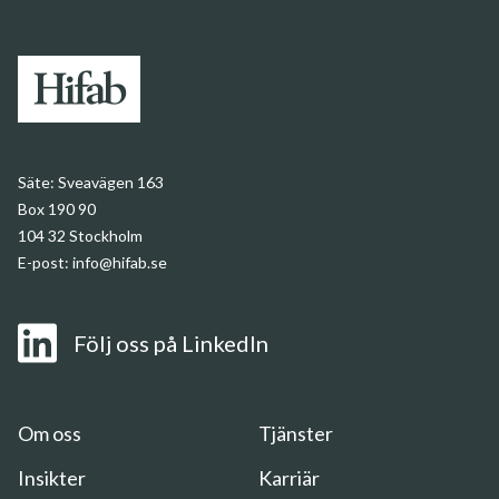
Säte:
Sveavägen 163
Box 190 90
104 32 Stockholm
E-post:
info@hifab.se
Följ oss på LinkedIn
Om
oss
Om oss
Tjänster
Insikter
Insikter
Karriär