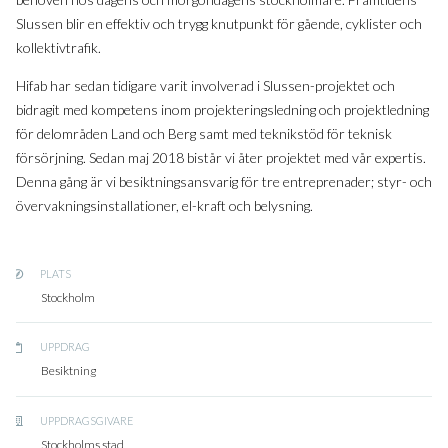
Slussen blir en effektiv och trygg knutpunkt för gående, cyklister och
kollektivtrafik.
Hifab har sedan tidigare varit involverad i Slussen-projektet och
bidragit med kompetens inom projekteringsledning och projektledning
för delområden Land och Berg samt med teknikstöd för teknisk
försörjning. Sedan maj 2018 bistår vi åter projektet med vår expertis.
Denna gång är vi besiktningsansvarig för tre entreprenader; styr- och
övervakningsinstallationer, el-kraft och belysning.
PLATS
Stockholm
UPPDRAG
Besiktning
UPPDRAGSGIVARE
Stockholms stad