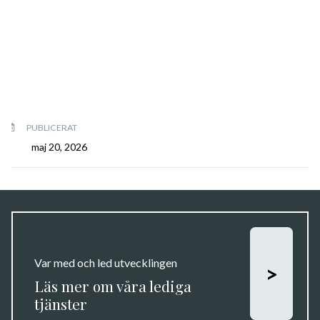
PUBLICERAT
maj 20, 2026
Var med och led utvecklingen
>
Läs mer om våra lediga
tjänster