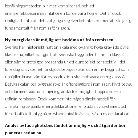
beräkningsmetoden blir mer komplicerad, och att
energieffektiviseringsambitionen borde vara högre. Det är dock
rimligt att anta att det slutgiltiga regelverket inte kommer att skilja sig
fundamentalt från remissförslagen.
Ny energiklass är möjlig att bedöma utifrån remissen
Sverige har historiskt haft en skala med ovanligt höga krav i de övre
klasserna, vilket har gjort att svenska byggnader hamnat i klass C
eller sämre trots god prestanda ur ett europeiskt perspektiv. I det
föreslagna systemet förskjuts betygsskalan och en ny byggnad som
uppfyller kravnivån för nyproduktion ska motsvara energiklass A.
Betygsskalan per byggnadstyp är offentliggjord i remissen. Nytt betyg,
och därmed taxonomilinjering, är därför möjligt att approximera
utifrån remissen. Dock kommer inte någon direkt modell för
omräkning av gamla energideklarationer erbjudas av systemet, och
för ett officiellt intyg på prestandanivå krävs alltså en ny deklaration.
Analys av fastighetsbeståndet är möjlig – och åtgärder bör
planeras redan nu