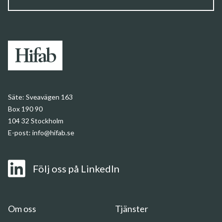
Säte:
Sveavägen 163
Box 190 90
104 32 Stockholm
E-post:
info@hifab.se
Följ oss på LinkedIn
Om
oss
Om oss
Tjänster