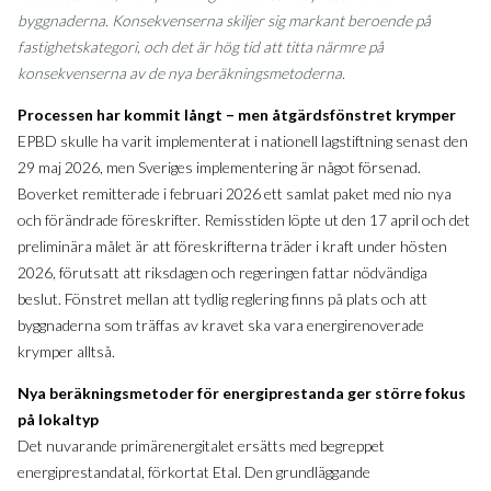
byggnaderna. Konsekvenserna skiljer sig markant beroende på
fastighetskategori, och det är hög tid att titta närmre på
konsekvenserna av de nya beräkningsmetoderna.
Processen har kommit långt – men åtgärdsfönstret krymper
EPBD skulle ha varit implementerat i nationell lagstiftning senast den
29 maj 2026, men Sveriges implementering är något försenad.
Boverket remitterade i februari 2026 ett samlat paket med nio nya
och förändrade föreskrifter. Remisstiden löpte ut den 17 april och det
preliminära målet är att föreskrifterna träder i kraft under hösten
2026, förutsatt att riksdagen och regeringen fattar nödvändiga
beslut. Fönstret mellan att tydlig reglering finns på plats och att
byggnaderna som träffas av kravet ska vara energirenoverade
krymper alltså.
Nya beräkningsmetoder för energiprestanda ger större fokus
på lokaltyp
Det nuvarande primärenergitalet ersätts med begreppet
energiprestandatal, förkortat Etal. Den grundläggande