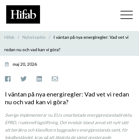
Hifab
/
Nyhetsarkiv
/
I väntan på nya energiregler: Vad vet vi
redan nu och vad kan vi göra?
maj 20, 2026
I väntan på nya energiregler: Vad vet vi redan
nu och vad kan vi göra?
Sverige implementerar nu EU:s omarbetade energiprestandadirektiv,
EPBD, i nationell lagstiftning. Det innebär bland annat ett nytt sätt
att beräkna och klassificera byggnaders energiprestanda samt, för
lokalbeståndet, krav på att åtgärda de sämst presterande