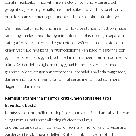
beräkningslogiken med viktningsfaktorer per energibärare och
geografisk justering behålls, men metodiken förändras på ett antal
punkter som sammantaget innebär ett större fokus på lokaltyp.
Den mest påtagliga förändringen för lokalbeståndet är att byggnader
som idag samlas under kategorin ”lokaler” delas upp i sju separata
kategorier, var och en med egna referensvärden, internlaster och
kravnivåer. De nya beräkningsmodellerna kan både missgynna och
gynna en specifik byggnad, och med minimikraven som introduceras
från 2030 är det viktigt om en byggnad hamnar över eller under
gränsen. Modellen gynnar exempelvis intensivt använda byggnader,
där energianvändningen ska normaliseras mer än vad som görs i
dagens deklarationer.
Remissinstanserna framför kritik, men förslaget tros i
huvudsak bestå
Remissvaren innehåller kritik på flera punkter. Bland annat kritiserar
tunga remissinstanser viktningsfaktorerna i nya
energiprestandatalet – de faktorer som styr hur olika energibärare
värderas i beräkningsmodellen. Kritik framförs även mot att