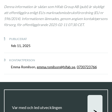
Denna information är sådan som Hifab Group AB (publ) är skyldigt
att offentliggöra enligt EU:s marknadsmissbruksförordning (EU nr
596/2014). Informationen lämnades, genom angiven kontaktpersons
försorg, för offentliggörande 2025-02-11 07:30 CET.
PUBLICERAT
feb 11, 2025
KONTAKTPERSON
Emma Romilson,
emma.romilson@hifab.se
,
0730723766
Var med och led utvecklingen
>