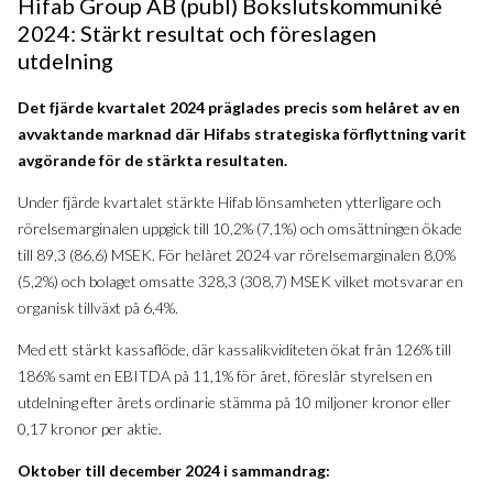
Hifab Group AB (publ) Bokslutskommuniké
2024: Stärkt resultat och föreslagen
utdelning
Det fjärde kvartalet 2024 präglades precis som helåret av en
avvaktande marknad där Hifabs strategiska förflyttning varit
avgörande för de stärkta resultaten.
Under fjärde kvartalet stärkte Hifab lönsamheten ytterligare och
rörelsemarginalen uppgick till 10,2% (7,1%) och omsättningen ökade
till 89,3 (86,6) MSEK. För helåret 2024 var rörelsemarginalen 8,0%
(5,2%) och bolaget omsatte 328,3 (308,7) MSEK vilket motsvarar en
organisk tillväxt på 6,4%.
Med ett stärkt kassaflöde, där kassalikviditeten ökat från 126% till
186% samt en EBITDA på 11,1% för året, föreslår styrelsen en
utdelning efter årets ordinarie stämma på 10 miljoner kronor eller
0,17 kronor per aktie.
Oktober till december 2024 i sammandrag: