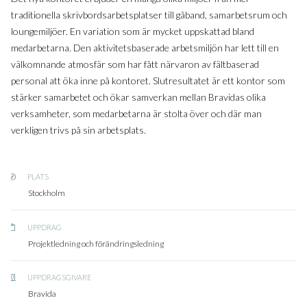
traditionella skrivbordsarbetsplatser till gåband, samarbetsrum och
loungemiljöer. En variation som är mycket uppskattad bland
medarbetarna. Den aktivitetsbaserade arbetsmiljön har lett till en
välkomnande atmosfär som har fått närvaron av fältbaserad
personal att öka inne på kontoret. Slutresultatet är ett kontor som
stärker samarbetet och ökar samverkan mellan Bravidas olika
verksamheter, som medarbetarna är stolta över och där man
verkligen trivs på sin arbetsplats.
PLATS
Stockholm
UPPDRAG
Projektledning och förändringsledning
UPPDRAGSGIVARE
Bravida