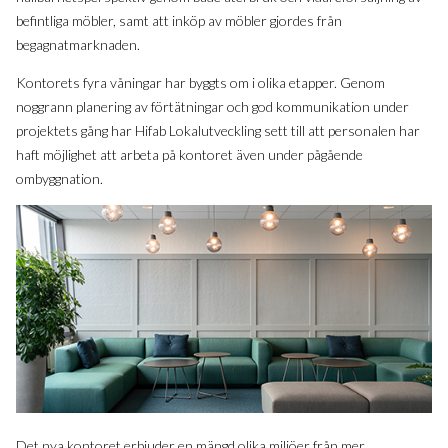
befintliga möbler, samt att inköp av möbler gjordes från
begagnatmarknaden.
Kontorets fyra våningar har byggts om i olika etapper. Genom
noggrann planering av förtätningar och god kommunikation under
projektets gång har Hifab Lokalutveckling sett till att personalen har
haft möjlighet att arbeta på kontoret även under pågående
ombyggnation.
Det nya kontoret erbjuder en mängd olika miljöer från mer