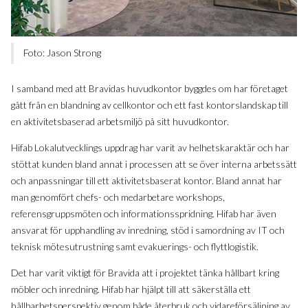
Foto: Jason Strong
I samband med att Bravidas huvudkontor byggdes om har företaget
gått från en blandning av cellkontor och ett fast kontorslandskap till
en aktivitetsbaserad arbetsmiljö på sitt huvudkontor.
Hifab Lokalutvecklings uppdrag har varit av helhetskaraktär och har
stöttat kunden bland annat i processen att se över interna arbetssätt
och anpassningar till ett aktivitetsbaserat kontor. Bland annat har
man genomfört chefs- och medarbetare workshops,
referensgruppsmöten och informationsspridning. Hifab har även
ansvarat för upphandling av inredning, stöd i samordning av IT och
teknisk mötesutrustning samt evakuerings- och flyttlogistik.
Det har varit viktigt för Bravida att i projektet tänka hållbart kring
möbler och inredning. Hifab har hjälpt till att säkerställa ett
hållbarhetsperspektiv genom både återbruk och vidareförsäljning av