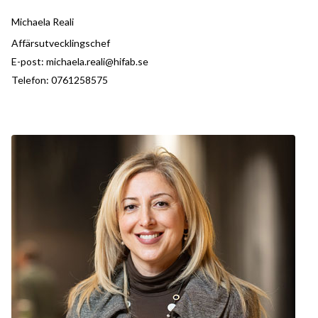
Michaela Reali
Affärsutvecklingschef
E-post:
michaela.reali@hifab.se
Telefon:
0761258575