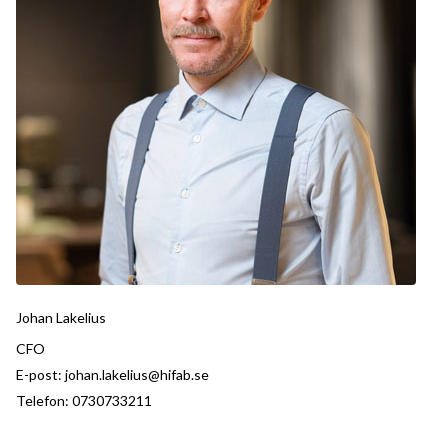
Johan Lakelius
CFO
E-post:
johan.lakelius@hifab.se
Telefon:
0730733211