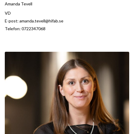
Amanda Tevell
VD
E-post:
amanda.tevell@hifab.se
Telefon:
0722347068