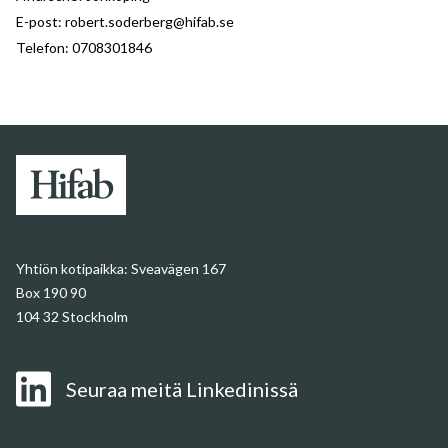
E-post:
robert.soderberg@hifab.se
Telefon:
0708301846
Yhtiön kotipaikka:
Sveavägen 167
Box 190 90
104 32 Stockholm
Seuraa meitä Linkedinissä