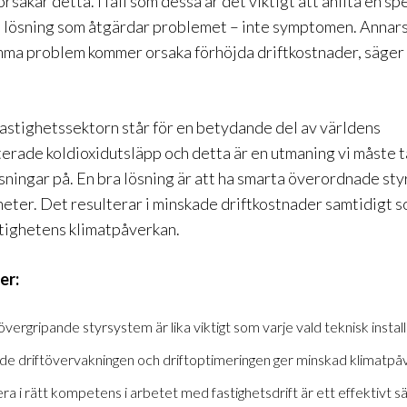
rsakar detta. I fall som dessa är det viktigt att anlita en sp
n lösning som åtgärdar problemet – inte symptomen. Annars
mma problem kommer orsaka förhöjda driftkostnader, säger 
astighetssektorn står för en betydande del av världens
erade koldioxidutsläpp och detta är en utmaning vi måste t
ösningar på. En bra lösning är att ha smarta
överordnade
sty
heter. Det resulterar i minskade driftkostnader samtidigt 
stighetens klimatpåverkan.
ter:
 övergripande styrsystem
är lika viktigt som varje
vald teknisk instal
de driftövervakningen och driftoptimeringen ger minskad klimatpå
era i rätt kompetens i arbetet med fastighetsdrift
är ett
effektivt s