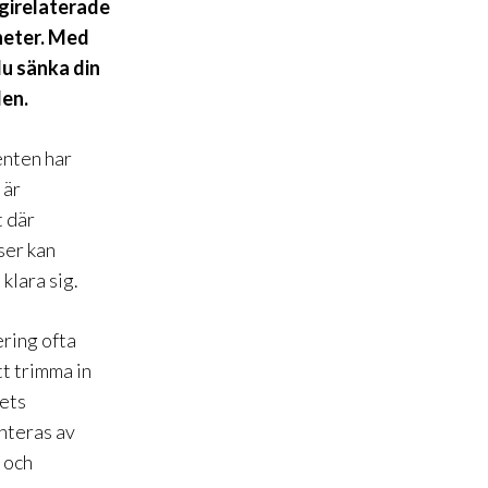
rgirelaterade
gheter. Med
du sänka din
den.
enten har
 är
t där
ser kan
klara sig.
ering ofta
tt trimma in
mets
anteras av
 och