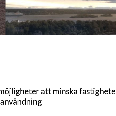
möjligheter att minska fastighet
ianvändning