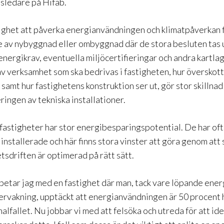
nsledare på Hifab.
ighet att påverka energianvändningen och klimatpåverkan fi
e av nybyggnad eller ombyggnad där de stora besluten tas 
nergikrav, eventuella miljöcertifieringar och andra kartla
av verksamhet som ska bedrivas i fastigheten, hur
överskot
samt hur fastighetens konstruktion ser ut, gör stor skillnad 
ingen av tekniska installationer.
fastigheter har stor energibesparingspotential.
De har of
installerade och här finns stora vinster att göra genom att 
etsdriften är optimerad på rätt sätt.
rbetar jag med en fastighet där man, tack vare löpande ene
ervakning
, upptäckt att energianvändningen
är 50 procent
alfallet. Nu jobbar vi med att felsöka och utreda för att ide