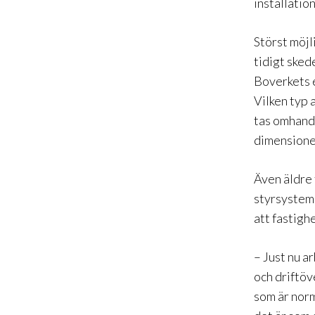
installatio
Störst möjl
tidigt sked
Boverkets e
Vilken typ 
tas omhand 
dimensioner
Även äldre 
styrsystem 
att fastigh
– Just nu a
och drift
öv
som är norm