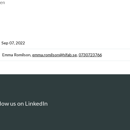
ten
Sep 07, 2022
Emma Romilson,
emma.romilson@hifab.se
,
0730723766
low us on LinkedIn