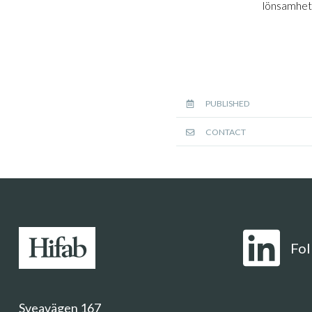
lönsamhe
PUBLISHED
CONTACT
Fol
Sveavägen 167