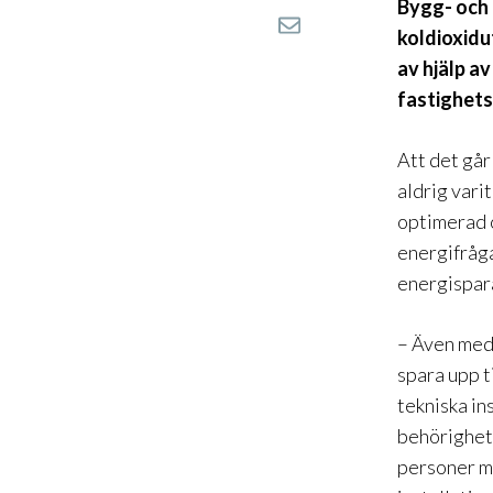
Bygg- och 
koldioxidu
av hjälp a
fastighets
Att det går
aldrig vari
optimerad o
energifråga
energisparå
–
Även med
spara upp t
tekniska in
behörighete
personer me