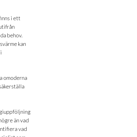
nns i ett
utifrån
gda behov.
tsvärme
kan
i
ta omoderna
säkerställa
rgiuppföljning
 högre än
vad
ntifiera vad