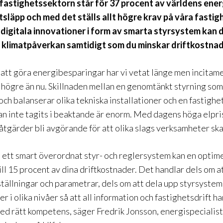
fastighetssektorn står för 37 procent av världens ene
tsläpp och med det ställs allt högre krav på våra fasti
v digitala innovationer i form av smarta styrsystem kan 
 klimatpåverkan samtidigt som du minskar driftkostna
 att göra energibesparingar har vi vetat länge men incitam
t högre än nu. Skillnaden mellan en genomtänkt styrning som
ch balanserar olika tekniska installationer och en fastighe
n inte tagits i beaktande är enorm. Med dagens h
öga el
pri
tgärder bli avgörande för att olika slags verksamheter ska 
 ett
smart
överordnat
styr- och reglersystem kan en optim
ill 15 procent av dina driftkostnader. Det handlar dels om a
ställningar och parametrar, dels om att dela upp styrsyste
r i olika nivåer så att all information och fastighetsdrift h
d rätt kompetens, säger Fredrik Jonsson, energispecialist