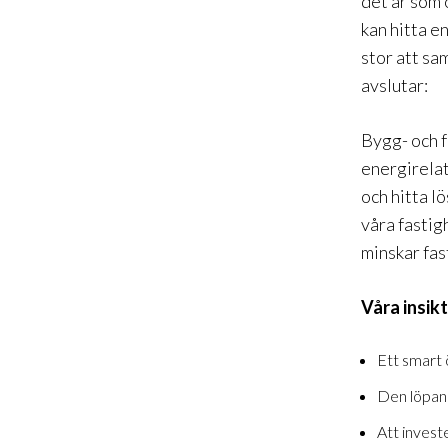
det är som o
kan hitta e
stor att sa
avslutar:
Bygg- och f
energirelat
och hitta l
våra fastig
minskar fa
Våra insik
Ett smart
Den löpan
Att invest