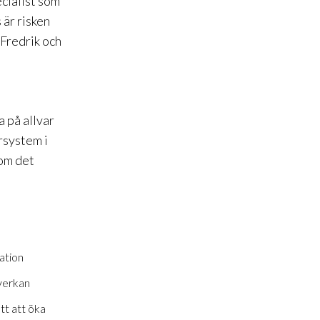
ecialist som
 är risken
Fredrik och
a på allvar
rsystem i
som det
lation
verkan
ätt att öka