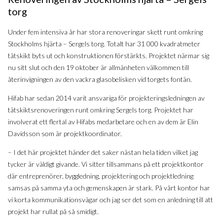
torg
Under fem intensiva år har stora renoveringar skett runt omkring
Stockholms hjärta – Sergels torg. Totalt har 31 000 kvadratmeter
tätskikt byts ut och konstruktionen förstärkts. Projektet närmar sig
nu sitt slut och den 19 oktober är allmänheten välkommen till
återinvigningen av den vackra glasobelisken vid torgets fontän.
Hifab har sedan 2014 varit ansvariga för projekteringsledningen av
tätskiktsrenoveringen runt omkring Sergels torg. Projektet har
involverat ett flertal av Hifabs medarbetare och en av dem är Elin
Davidsson som är projektkoordinator.
– I det här projektet händer det saker nästan hela tiden vilket jag
tycker är väldigt givande. Vi sitter tillsammans på ett projektkontor
där entreprenörer, byggledning, projektering och projektledning
samsas på samma yta och gemenskapen är stark. På vårt kontor har
vi korta kommunikationsvägar och jag ser det som en anledning till att
projekt har rullat på så smidigt.