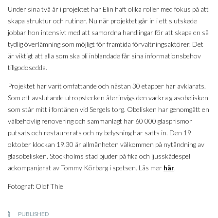
Under sina två år i projektet har Elin haft olika roller med fokus på att
skapa struktur och rutiner. Nu när projektet går in i ett slutskede
jobbar hon intensivt med att samordna handlingar för att skapa en så
tydlig överlämning som möjligt för framtida förvaltningsaktörer. Det
är viktigt att alla som ska bli inblandade får sina informationsbehov
tillgodosedda.
Projektet har varit omfattande och nästan 30 etapper har avklarats.
Som ett avslutande utropstecken återinvigs den vackra glasobelisken
som står mitt i fontänen vid Sergels torg. Obelisken har genomgått en
välbehövlig renovering och sammanlagt har 60 000 glasprismor
putsats och restaurerats och ny belysning har satts in. Den 19
oktober klockan 19.30 är allmänheten välkommen på nytändning av
glasobelisken. Stockholms stad bjuder på fika och ljusskådespel
ackompanjerat av Tommy Körberg i spetsen. Läs mer
här
.
Fotograf: Olof Thiel
PUBLISHED