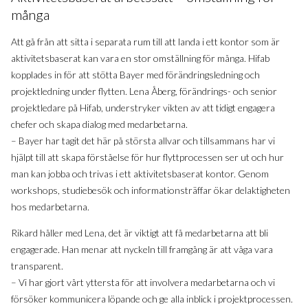
många
Att gå från att sitta i separata rum till att landa i ett kontor som är
aktivitetsbaserat kan vara en stor omställning för många. Hifab
kopplades in för att stötta Bayer med förändringsledning och
projektledning under flytten. Lena Åberg, förändrings- och senior
projektledare på Hifab, understryker vikten av att tidigt engagera
chefer och skapa dialog med medarbetarna.
– Bayer har tagit det här på största allvar och tillsammans har vi
hjälpt till att skapa förståelse för hur flyttprocessen ser ut och hur
man kan jobba och trivas i ett aktivitetsbaserat kontor. Genom
workshops, studiebesök och informationsträffar ökar delaktigheten
hos medarbetarna.
Rikard håller med Lena, det är viktigt att få medarbetarna att bli
engagerade. Han menar att nyckeln till framgång är att våga vara
transparent.
– Vi har gjort vårt yttersta för att involvera medarbetarna och vi
försöker kommunicera löpande och ge alla inblick i projektprocessen.