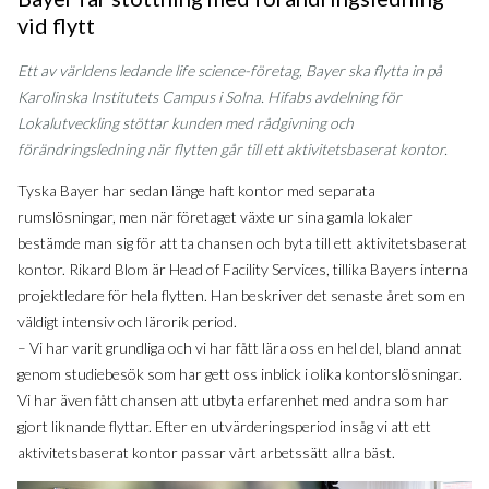
vid flytt
Ett av världens ledande life science-företag, Bayer ska flytta in på
Karolinska Institutets Campus i Solna. Hifabs avdelning för
Lokalutveckling stöttar kunden med rådgivning och
förändringsledning när flytten går till ett aktivitetsbaserat kontor.
Tyska Bayer har sedan länge haft kontor med separata
rumslösningar, men när företaget växte ur sina gamla lokaler
bestämde man sig för att ta chansen och byta till ett aktivitetsbaserat
kontor. Rikard Blom är Head of Facility Services, tillika Bayers interna
projektledare för hela flytten. Han beskriver det senaste året som en
väldigt intensiv och lärorik period.
– Vi har varit grundliga och vi har fått lära oss en hel del, bland annat
genom studiebesök som har gett oss inblick i olika kontorslösningar.
Vi har även fått chansen att utbyta erfarenhet med andra som har
gjort liknande flyttar. Efter en utvärderingsperiod insåg vi att ett
aktivitetsbaserat kontor passar vårt arbetssätt allra bäst.