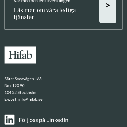
Var med och led utvecklingen
>
Läs mer om våra lediga
tjänster
Säte:
Sveavägen 163
Box 190 90
104 32 Stockholm
E-post:
info@hifab.se
Följ oss på LinkedIn